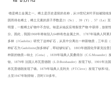
·镥是稀土金属之一。稀土是历史遗留的名称，从18世纪末叶开始被陆
因而得名稀土，稀土元素的原子序数是21（Sc）、39（Y）、57（L
明显，一般稀土矿物中不含钪。钷是从铀反应堆裂变产物 中获得，放射性元
分。因此，我国1968年将钷划入64种有色金属之外。 1787年瑞典人阿累尼斯（
多林（J.Gadolin）研究了这种矿石，从其中分离出一种新物质，三年后（1
种矿石为 Gadolinite(加多林矿，即硅铍钇矿)。 1803年德国化学家克拉普
种新的物质---铈土（Ceria）。1839年瑞典人莫桑得尔（C.G.Mosand
钕。1879年 法国人布瓦普德朗（L.D.Boisbauder）发现了钐。1901年法
布瓦普德朗发现了镝。1879年瑞典人克利夫（P.T.Cleve）发现了钬和 铥。1
土至1947年制得钷，历时150多年。