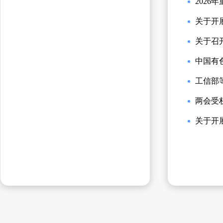
202
关于开
关于召
中国有
工信部
两会受
关于开