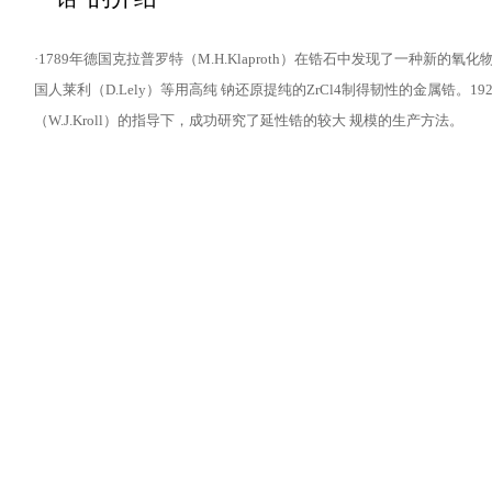
·1789年德国克拉普罗特（M.H.Klaproth）在锆石中发现了一种新的氧化物，
国人莱利（D.Lely）等用高纯 钠还原提纯的ZrCl4制得韧性的金属锆。1925
（W.J.Kroll）的指导下，成功研究了延性锆的较大 规模的生产方法。