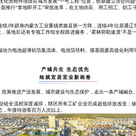
优化营商环境摆在城市发展“一号工程”位置，创新建立涉企问题
全面推行“拿地即开工”审批改革，在土地供应、用工招工、职工
连续3年跻身内蒙古工业重镇类旗县第一方阵，连续4年位居通辽
天，落地后还有专项工作组全程跟进服务，‘霍林郭勒速度’不
端动力电池超薄铝箔集流体、电池箔坯料、煤基固废高值化利用等
产城共生 生态优先
绘就宜居宜业新画卷
线，统筹推进产业发展、城市建设与生态保护，走出一条产城融合
产业链全流程深度减排，辖区所有工矿企业完成超低排放改造；
态，年接待游客百万人次以上。