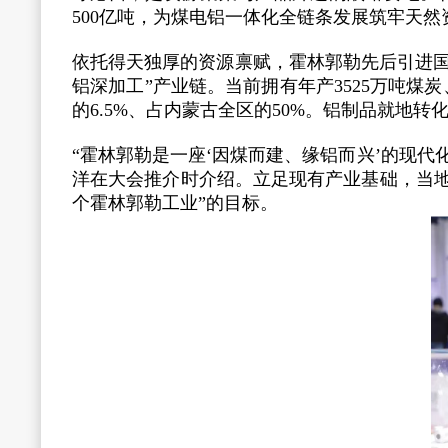
500亿吨，为煤电铝一体化全链条发展筑牢天然
依托得天独厚的资源禀赋，霍林郭勒先后引进
铝深加工”产业链。当前拥有年产3525万吨煤炭
的6.5%、占内蒙古全区的50%。铝制品就地转
“霍林郭勒是一座‘因煤而建、缘铝而兴’的现
洋在大会推介时介绍。立足现有产业基础，当地
个霍林郭勒工业”的目标。