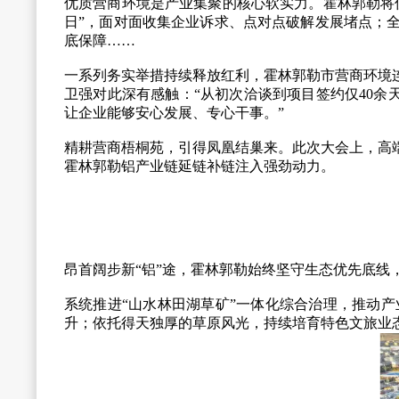
优质营商环境是产业集聚的核心软实力。霍林郭勒将
日”，面对面收集企业诉求、点对点破解发展堵点；
底保障……
一系列务实举措持续释放红利，霍林郭勒市营商环境
卫强对此深有感触：“从初次洽谈到项目签约仅40余
让企业能够安心发展、专心干事。”
精耕营商梧桐苑，引得凤凰结巢来。此次大会上，高
霍林郭勒铝产业链延链补链注入强劲动力。
昂首阔步新“铝”途，霍林郭勒始终坚守生态优先底
系统推进“山水林田湖草矿”一体化综合治理，推动
升；依托得天独厚的草原风光，持续培育特色文旅业