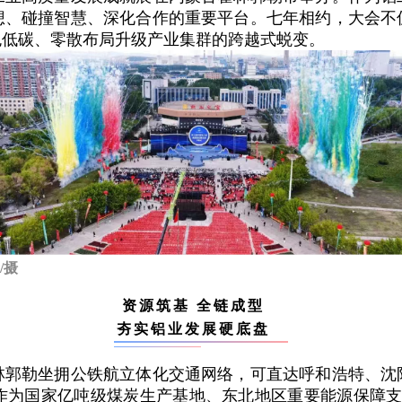
想、碰撞智慧、深化合作的重要平台。七年相约，大会不
色低碳、零散布局升级产业集群的跨越式蜕变。
/摄
资源筑基 全链成型
夯实铝业发展硬底盘
林郭勒坐拥公铁航立体化交通网络，可直达呼和浩特、沈
作为国家亿吨级煤炭生产基地、东北地区重要能源保障支点